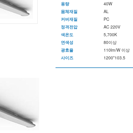
용량
40W
몸체재질
AL
커버재질
PC
정격전압
AC 220V
색온도
5,700K
연색성
80이상
광효율
110lm/W 이상
사이즈
1200*103.5