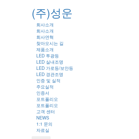
(주)성운
회사소개
회사소개
회사연혁
찾아오시는 길
제품소개
LED 투광등
LED 실내조명
LED 가로등/보안등
LED 경관조명
인증 및 실적
주요실적
인증서
포트폴리오
포트폴리오
고객 센터
NEWS
1:1 문의
자료실