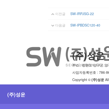
이전글
SW-IRPJSG-22
다음글
SW-IPBDSC120-40
(주)성운
주소 : 강원도 양구군 양구읍 농
사업자등록번호 : 786-86
Copyright ©
(주)성운
Al
(주)성운